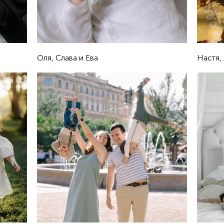
Оля, Слава и Ева
Настя,