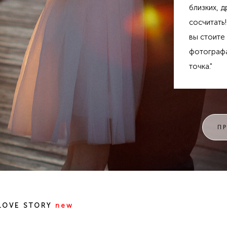
близких, д
сосчитать!
вы стоите
фотографа
точка."
П
LOVE STORY
new