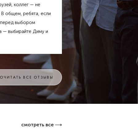
рузей, коллег — не
 В общем, ребята, если
 перед выбором
 — выбирайте Диму и
РОЧИТАТЬ ВСЕ ОТЗЫВЫ
смотреть все ⟶