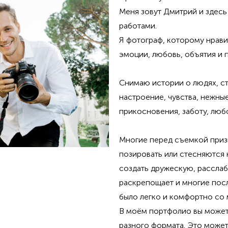
Меня зовут Дмитрий и здесь
работами.
Я фотограф, которому нрав
эмоции, любовь, объятия и 
Снимаю истории о людях, с
настроение, чувства, нежны
прикосновения, заботу, люб
Многие перед съемкой приз
позировать или стесняются 
создать дружескую, рассла
раскрепощает и многие посл
было легко и комфортно со
В моём портфолио вы может
разного формата.
Это может