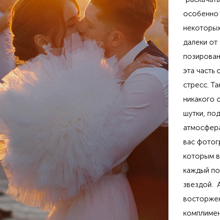
особенно 
некоторых
далеки от
позировани
эта часть
стресс. Т
никакого с
шутки, по
атмосфера
вас фотог
которым в
каждый по
звездой. 
восторжен
комплимен