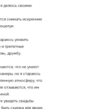
 я делюсь своими
ится снимать искренние
поцелуи.
тараюсь уловить
е и трепетные
овь, дружбу.
наются, что не умеют
камеры, но я стараюсь
бленную атмосферу, что
е отзываются, что им
 мной.
е увидеть свадьбы
 быть съемка для двоих,