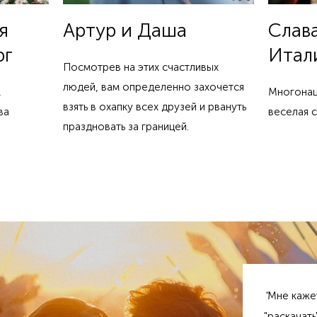
я
Артур и Даша
Слав
рг
Итал
Посмотрев на этих счастливых
людей, вам определенно захочется
,
Многонац
взять в охапку всех друзей и рвануть
ва
веселая с
праздновать за границей.
"
Мне каже
"раскачать