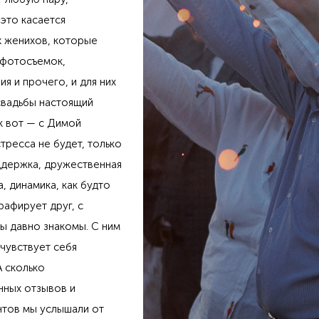
это касается
 женихов, которые
 фотосъемок,
я и прочего, и для них
 свадьбы настоящий
ак вот — с Димой
тресса не будет, только
ддержка, дружественная
, динамика, как будто
рафирует друг, с
ы давно знакомы. С ним
чувствует себя
А сколько
ных отзывов и
тов мы услышали от