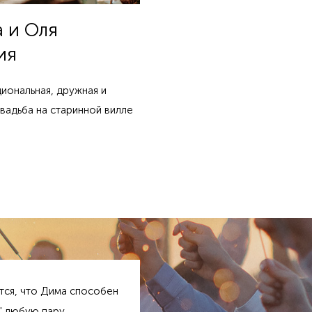
а и Оля
ия
иональная, дружная и
вадьба на старинной вилле
тся, что Дима способен
" любую пару,