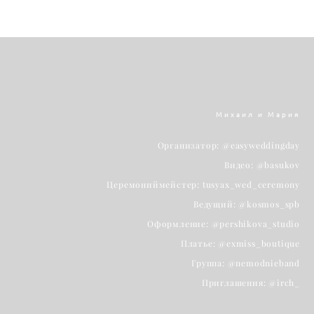
Михаил и Мария
Организатор: @easyweddingday
Видео: @basukov
Церемониймейстер: tusyax_wed_ceremony
Ведущий: @kosmos_spb
Оформление: @pershikova_studio
Платье: @exmiss_boutique
Группа: @nemodnieband
Приглашения: @irch_