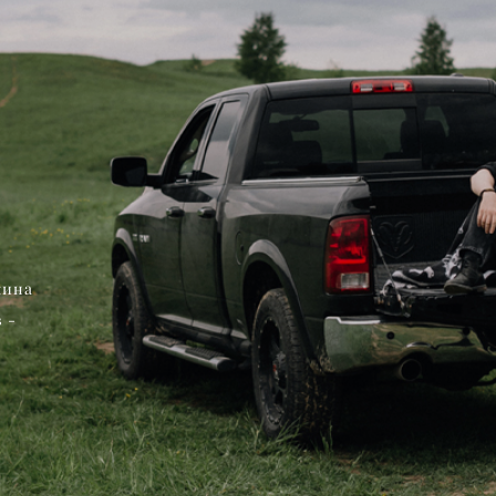
&
кина
 -