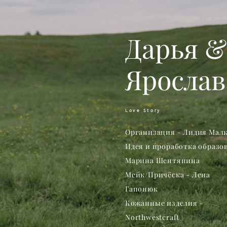
Дарья 
Ярослав
Love Story
Организация - Лидия Мал
Идея и проработка образов
Марина Шентяпина
Мейк/Причёска - Лена
Гапонюк
Кожанные изделия -
Northwestcraft